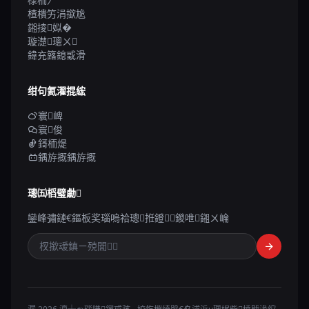
楂樻竻涓撳尯
鎺掕姒�
璇濋璁ㄨ
鍏充簬鎴戜滑
绀句氦濯掍綋
寰崥
寰俊
鎶栭煶
鍝斿摡鍝斿摡
璁㈤槄璧勮
鑾峰彇鏈€鏂板奖瑙嗚祫璁拰鐙鍐呭鎺ㄨ崘