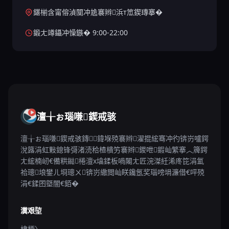
鍖椾含甯傛湞闃冲尯褰辫浜т笟鍥瑼搴�
鍛ㄤ竴鑷冲懆鏃� 9:00-22:00
澶╁ぉ瑙嗛鍥戒骇
澶╁ぉ瑙嗛鍥戒骇鏄鍏堢殑褰辫濯掍綋骞冲彴锛岃嚧鍔
涗簬涓虹敤鎴锋彁渚涜秴楂樻竻褰辫鍐呭鍜屾繁搴︿簰鍔
ㄤ綋楠屻€備粠鐑棬澶х墖鍒板喎闂ㄤ匠浣滐紝浠庝笓涓氳
祫璁埌鐢ㄦ埛璁ㄨ锛岃繖閲屾眹鑱氬奖瑙嗙埍濂借€呯殑
涓€鍒囨墍闇€銆�
瀵艰埅
棣栭〉