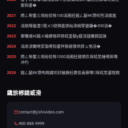
撳钩鍙�
2021
娉ㄥ唽鐢ㄦ埛绐佺牬100涓囷紝鎺ㄥ嚭4K瓒呮竻涓撳尯
2022
涓婄嚎璇濋璁ㄨ绀惧尯锛屾湀娲荤獊鐮�300涓�
2023
寮曞叆AI鎺ㄨ崘绠楁硶锛屼釜鎬у寲浣撻獙鍗囩骇
2024
涓庡浗闄呭奖瑙嗗钩鍙拌揪鎴愭垬鐣ュ悎浣�
2025
娉ㄥ唽鐢ㄦ埛绐佺牬1000涓囷紝鎴愪负琛屼笟棰嗗厛骞
冲彴
2026
鎺ㄥ嚭8K瓒呴珮娓呮挱鏀撅紝鎸佺画寮曢琛屼笟鍙戝睍
鑱旂郴鎴戜滑
contact@jishivideo.com
400-888-9999