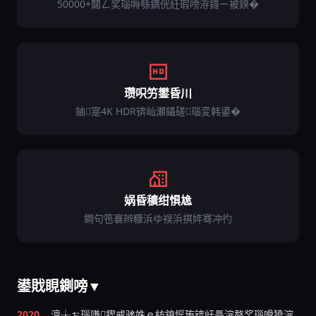
50000+閮ㄥ奖瑙嗕綔鍝侊紝瑕嗙洊鍏ㄧ被鍨�
瓒呮竻鐢昏川
鏀寔4K HDR锛屾瀬鑷磋瑙変韩鍙�
娲昏穬绀惧尯
鐧句竾褰辫糠浜ゆ祦浜掑姩骞冲彴
鍙戝睍鍘嗙▼
2020
澶╁ぉ瑙嗛鍥戒骇姝ｅ紡鎴愮珛锛屽畾浣嶅奖瑙嗗獟浣