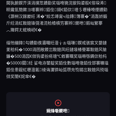
閫犱腑鍥芥渶涓撲笟鐨勫奖瑙嗗獟浣撳钩鍙般€傛垜浠
眹鑱氫簡鏉ヨ嚜褰辫銆佺鎶€銆佽璁＄瓑棰嗗煙鐨勯
《灏栦汉鎵嶏紝 浠�"姣忎竴甯ч兘鏄簿褰�"涓轰娇鍛
斤紝涓虹敤鎴锋彁渚涜秴楂樻竻褰辫鍐呭鍜屾繁搴
︿簰鍔ㄤ綋楠屻€�
缁忚繃鍏勾鐨勫彂灞曪紝澶╁ぉ瑙嗛鍥戒骇宸叉嫢鏈
夎秴杩�1000涓囨敞鍐岀敤鎴凤紝鏈堟椿璺冪敤鎴风獊
鐮�500涓囥€傚钩鍙扮疮璁℃敹褰曞奖瑙嗕綔鍝佽秴杩
�50000閮紝 娑电洊鐢靛奖銆佺數瑙嗗墽銆佺邯褰曠墖
銆佺患鑹虹瓑澶氱绫诲瀷锛屾弧瓒充笉鍚岀敤鎴风殑瑙
傚奖闇€姹傘€�
娴烽噺鍐呭