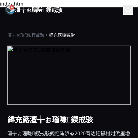
index.html
澶╁ぉ瑙嗛鍥戒骇
澶╁ぉ瑙嗛鍥戒骇
鍏充簬鎴戜滑
鍏充簬澶╁ぉ瑙嗛鍥戒骇
澶╁ぉ瑙嗛鍥戒骇鎴愮珛浜�2020骞达紝鑷村姏浜庢墦