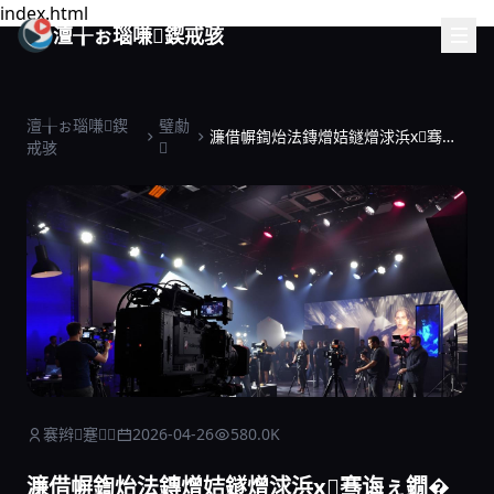
index.html
澶╁ぉ瑙嗛鍥戒骇
澶╁ぉ瑙嗛鍥
璧勮
濂借幈鍧炲法鏄熷姞鐩熷浗浜х骞诲
戒骇

ぇ鐗�
褰辫蹇
2026-04-26
580.0K
濂借幈鍧炲法鏄熷姞鐩熷浗浜х骞诲ぇ鐗�